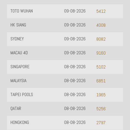
TOTO WUHAN
09-08-2026
5412
HK SIANG
09-08-2026
4008
SYDNEY
09-08-2026
8082
MACAU 4D
09-08-2026
9160
SINGAPORE
08-08-2026
5102
MALAYSIA
08-08-2026
6851
TAIPEI POOLS
08-08-2026
1965
QATAR
08-08-2026
5256
HONGKONG
08-08-2026
2797