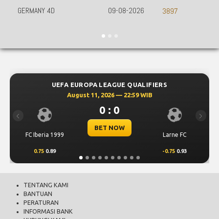
GERMANY 4D
09-08-2026
3897
UEFA EUROPA LEAGUE QUALIFIERS
August 11, 2026 — 22:59 WIB
0 : 0
Previous
Next
BET NOW
beria 1999
Larne FC
Sevilla
.75
0.89
-0.75
0.93
0.25
0.95
TENTANG KAMI
BANTUAN
PERATURAN
INFORMASI BANK