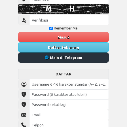
Remember Me
Masuk
Daftar Sekarang
Main di Telegram
DAFTAR