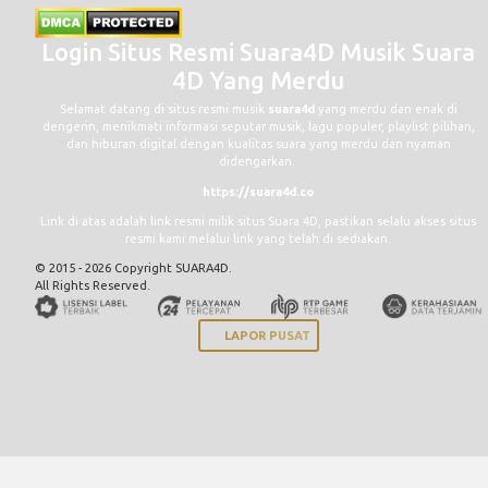
Login Situs Resmi Suara4D Musik Suara
4D Yang Merdu
Selamat datang di situs resmi musik
suara4d
yang merdu dan enak di
dengerin, menikmati informasi seputar musik, lagu populer, playlist pilihan,
dan hiburan digital dengan kualitas suara yang merdu dan nyaman
didengarkan.
https://suara4d.co
Link di atas adalah link resmi milik situs Suara 4D, pastikan selalu akses situs
resmi kami melalui link yang telah di sediakan.
© 2015 - 2026 Copyright SUARA4D.
All Rights Reserved.
LAPOR PUSAT