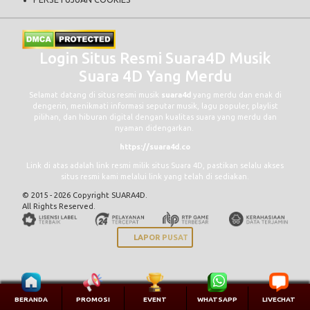
Login Situs Resmi Suara4D Musik
Suara 4D Yang Merdu
Selamat datang di situs resmi musik
suara4d
yang merdu dan enak di
dengerin, menikmati informasi seputar musik, lagu populer, playlist
pilihan, dan hiburan digital dengan kualitas suara yang merdu dan
nyaman didengarkan.
https://suara4d.co
Link di atas adalah link resmi milik situs Suara 4D, pastikan selalu akses
situs resmi kami melalui link yang telah di sediakan.
© 2015 - 2026 Copyright SUARA4D.
All Rights Reserved.
LAPOR PUSAT
BERANDA
PROMOSI
EVENT
WHATSAPP
LIVECHAT