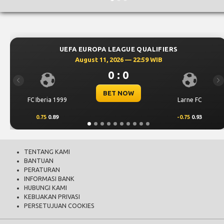
UEFA EUROPA LEAGUE QUALIFIERS
August 11, 2026 — 22:59 WIB
0 : 0
Previous
Ne
BET NOW
FC Iberia 1999
Larne FC
0.75
0.89
-0.75
0.93
TENTANG KAMI
BANTUAN
PERATURAN
INFORMASI BANK
HUBUNGI KAMI
KEBIJAKAN PRIVASI
PERSETUJUAN COOKIES