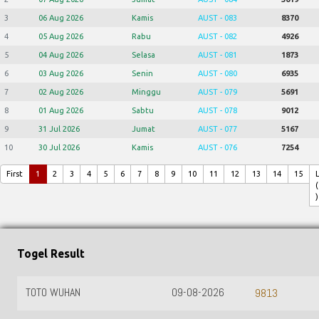
3
06 Aug 2026
Kamis
AUST - 083
8370
4
05 Aug 2026
Rabu
AUST - 082
4926
5
04 Aug 2026
Selasa
AUST - 081
1873
6
03 Aug 2026
Senin
AUST - 080
6935
7
02 Aug 2026
Minggu
AUST - 079
5691
8
01 Aug 2026
Sabtu
AUST - 078
9012
9
31 Jul 2026
Jumat
AUST - 077
5167
10
30 Jul 2026
Kamis
AUST - 076
7254
First
1
2
3
4
5
6
7
8
9
10
11
12
13
14
15
(
)
Togel Result
TOTO WUHAN
09-08-2026
9813