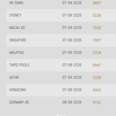
HK SIANG
07-08-2026
8867
SYDNEY
07-08-2026
0158
MACAU 4D
07-08-2026
7039
SINGAPORE
07-08-2026
7907
MALAYSIA
07-08-2026
7218
TAIPEI POOLS
07-08-2026
5847
QATAR
07-08-2026
3158
HONGKONG
07-08-2026
9943
GERMANY 4D
08-08-2026
5702