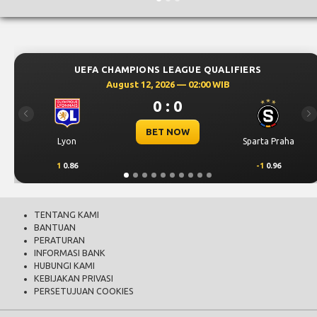
UEFA CHAMPIONS LEAGUE QUALIFIERS
August 12, 2026 — 02:00 WIB
0 : 0
Previous
Ne
BET NOW
Lyon
Sparta Praha
1
0.86
-1
0.96
TENTANG KAMI
BANTUAN
PERATURAN
INFORMASI BANK
HUBUNGI KAMI
KEBIJAKAN PRIVASI
PERSETUJUAN COOKIES