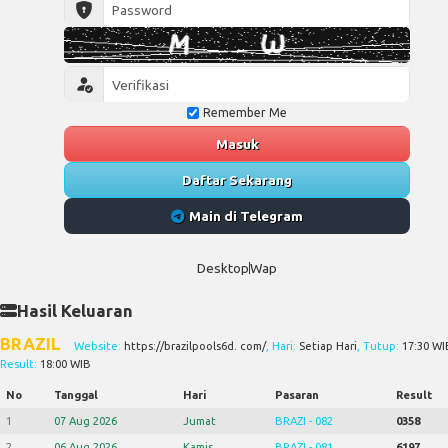
Remember Me
Masuk
Daftar Sekarang
Main di Telegram
Desktop
Wap
Hasil Keluaran
BRAZIL
Website:
https://brazilpools6d. com/
, Hari:
Setiap Hari
, Tutup:
17:30 WI
Result:
18:00 WIB
No
Tanggal
Hari
Pasaran
Result
1
07 Aug 2026
Jumat
BRAZI - 082
0358
2
06 Aug 2026
Kamis
BRAZI - 081
6197