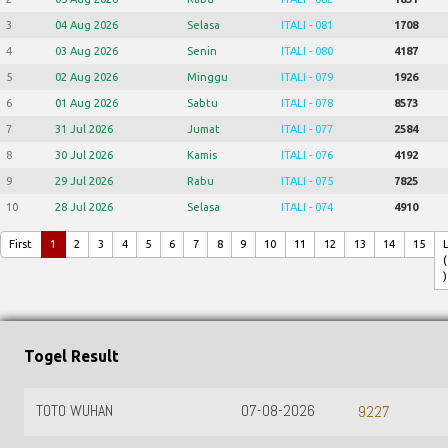
3
04 Aug 2026
Selasa
ITALI - 081
1708
4
03 Aug 2026
Senin
ITALI - 080
4187
5
02 Aug 2026
Minggu
ITALI - 079
1926
6
01 Aug 2026
Sabtu
ITALI - 078
8573
7
31 Jul 2026
Jumat
ITALI - 077
2584
8
30 Jul 2026
Kamis
ITALI - 076
4192
9
29 Jul 2026
Rabu
ITALI - 075
7825
10
28 Jul 2026
Selasa
ITALI - 074
4910
First
1
2
3
4
5
6
7
8
9
10
11
12
13
14
15
(
)
Togel Result
TOTO WUHAN
07-08-2026
9227