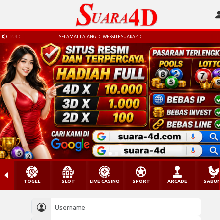
RA 4D
SELAMAT DATANG DI WEBSITE SUARA 4D
TOGEL
SLOT
LIVE CASINO
SPORT
ARCADE
SABU