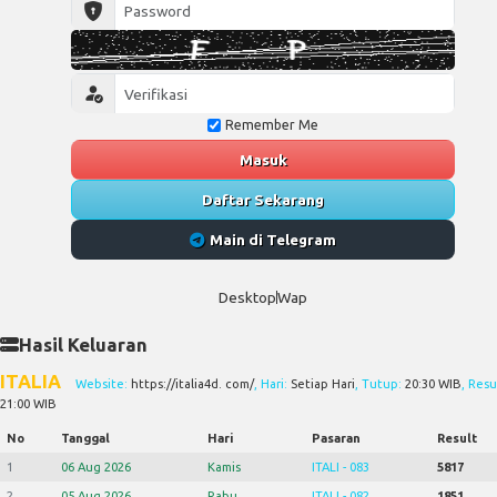
Remember Me
Masuk
Daftar Sekarang
Main di Telegram
Desktop
Wap
Hasil Keluaran
ITALIA
Website:
https://italia4d. com/
, Hari:
Setiap Hari
, Tutup:
20:30 WIB
, Resu
21:00 WIB
No
Tanggal
Hari
Pasaran
Result
1
06 Aug 2026
Kamis
ITALI - 083
5817
2
05 Aug 2026
Rabu
ITALI - 082
1851