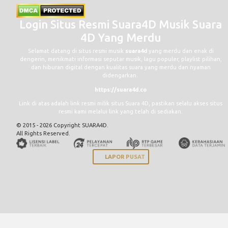
Login Situs Resmi Suara4D Musik Suara
4D Yang Merdu
Selamat datang di situs resmi musik
suara4d
yang merdu dan enak di
dengerin, menikmati informasi seputar musik, lagu populer, playlist pilihan,
dan hiburan digital dengan kualitas suara yang merdu dan nyaman
didengarkan.
https://suara4d.co
Link di atas adalah link resmi milik situs Suara 4D, pastikan selalu akses situs
resmi kami melalui link yang telah di sediakan.
© 2015 - 2026 Copyright SUARA4D.
All Rights Reserved.
LAPOR PUSAT