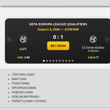
UEFA EUROPA LEAGUE QUALIFIERS
August 6, 2026 — 22:00 WIB
0 : 1
Previous
Ne
BET NOW
CS Universitatea
KuPS
Craiova
0.00
-0.89
0.00
0.77
TENTANG KAMI
BANTUAN
PERATURAN
INFORMASI BANK
HUBUNGI KAMI
KEBIJAKAN PRIVASI
PERSETUJUAN COOKIES