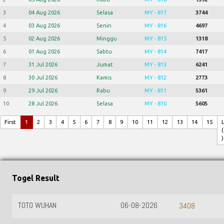
3
04 Aug 2026
Selasa
MY - 817
3744
4
03 Aug 2026
Senin
MY - 816
4697
5
02 Aug 2026
Minggu
MY - 815
1318
6
01 Aug 2026
Sabtu
MY - 814
7417
7
31 Jul 2026
Jumat
MY - 813
6241
8
30 Jul 2026
Kamis
MY - 812
2773
9
29 Jul 2026
Rabu
MY - 811
5361
10
28 Jul 2026
Selasa
MY - 810
5605
First
1
2
3
4
5
6
7
8
9
10
11
12
13
14
15
(
)
Togel Result
TOTO WUHAN
06-08-2026
3408