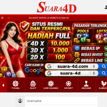
RA 4D
SELAMAT DATANG DI WEBSITE SUARA 4D
TOGEL
SLOT
LIVE CASINO
SPORT
ARCADE
SABU