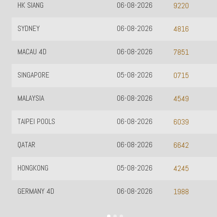
HK SIANG
06-08-2026
9220
SYDNEY
06-08-2026
4816
MACAU 4D
06-08-2026
7851
SINGAPORE
05-08-2026
0715
MALAYSIA
06-08-2026
4549
TAIPEI POOLS
06-08-2026
6039
QATAR
06-08-2026
6642
HONGKONG
05-08-2026
4245
GERMANY 4D
06-08-2026
1988