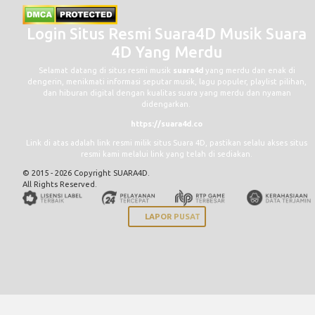
Login Situs Resmi Suara4D Musik Suara
4D Yang Merdu
Selamat datang di situs resmi musik
suara4d
yang merdu dan enak di
dengerin, menikmati informasi seputar musik, lagu populer, playlist pilihan,
dan hiburan digital dengan kualitas suara yang merdu dan nyaman
didengarkan.
https://suara4d.co
Link di atas adalah link resmi milik situs Suara 4D, pastikan selalu akses situs
resmi kami melalui link yang telah di sediakan.
© 2015 - 2026 Copyright SUARA4D.
All Rights Reserved.
LAPOR PUSAT