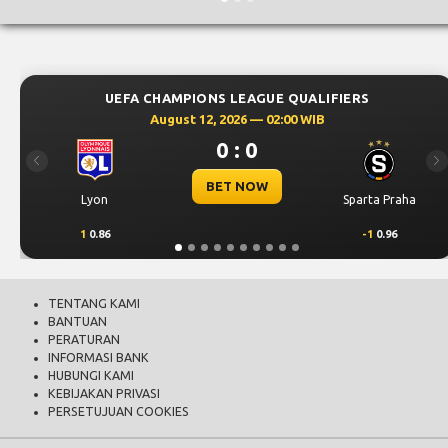
UEFA CHAMPIONS LEAGUE QUALIFIERS
August 12, 2026 — 02:00 WIB
0 : 0
Previous
Ne
BET NOW
Lyon
Sparta Praha
1
0.86
-1
0.96
TENTANG KAMI
BANTUAN
PERATURAN
INFORMASI BANK
HUBUNGI KAMI
KEBIJAKAN PRIVASI
PERSETUJUAN COOKIES